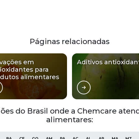
Páginas relacionadas
ovações em
Aditivos antioxidan
ioxidantes para
dutos alimentares
giões do Brasil onde a Chemcare atend
alimentares:
BA
CE
GO
AM
PA
AC
AL
AP
MA
MT