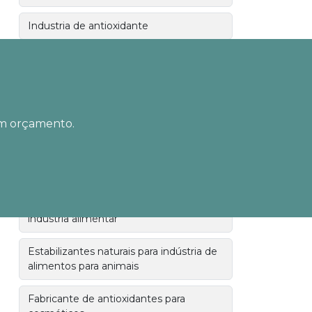
Industria de antioxidante
Industria de estabilizantes
Fabrica de estabilizante em sp
 um orçamento.
Distribuidor de antioxidante
Aditivos naturais para estabilização de
alimentos
Antioxidantes de origem natural para
indústria alimentar
Estabilizantes naturais para indústria de
alimentos para animais
Fabricante de antioxidantes para