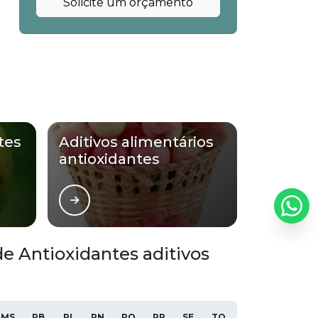
Solicite um orçamento
tes
Aditivos alimentários
antioxidantes
e Antioxidantes aditivos
MS
PB
PI
RN
RO
RR
SE
TO