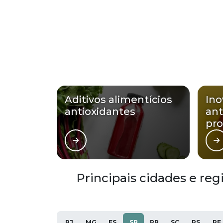
Aditivos alimentícios
In
antioxidantes
ant
pro
Principais cidades e re
RJ
MG
ES
SP
PR
SC
RS
PE