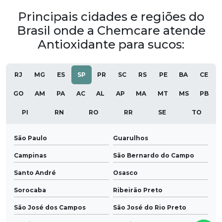
Principais cidades e regiões do
Brasil onde a Chemcare atende
Antioxidante para sucos:
RJ
MG
ES
SP
PR
SC
RS
PE
BA
CE
GO
AM
PA
AC
AL
AP
MA
MT
MS
PB
PI
RN
RO
RR
SE
TO
São Paulo
Guarulhos
Campinas
São Bernardo do Campo
Santo André
Osasco
Sorocaba
Ribeirão Preto
São José dos Campos
São José do Rio Preto