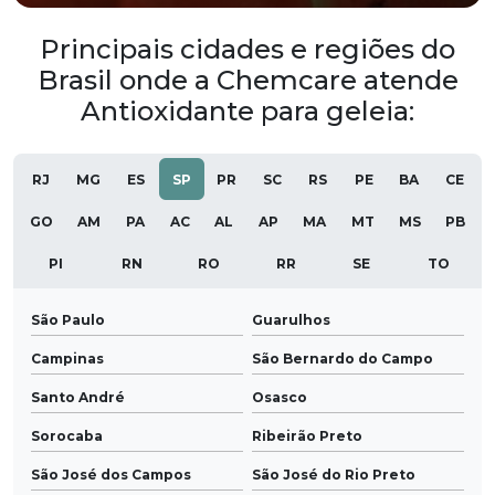
Principais cidades e regiões do
Brasil onde a Chemcare atende
Antioxidante para geleia:
RJ
MG
ES
SP
PR
SC
RS
PE
BA
CE
GO
AM
PA
AC
AL
AP
MA
MT
MS
PB
PI
RN
RO
RR
SE
TO
São Paulo
Guarulhos
Campinas
São Bernardo do Campo
Santo André
Osasco
Sorocaba
Ribeirão Preto
São José dos Campos
São José do Rio Preto